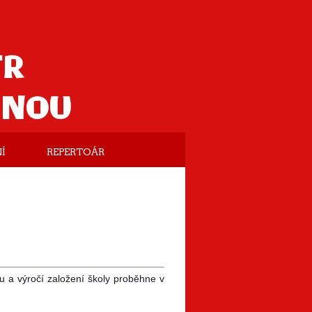
TR
ANOU
Í
REPERTOÁR
tru a výročí založení školy proběhne v