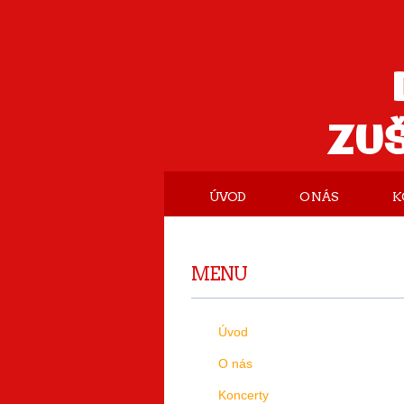
ZU
ÚVOD
O NÁS
K
MENU
Úvod
O nás
Koncerty