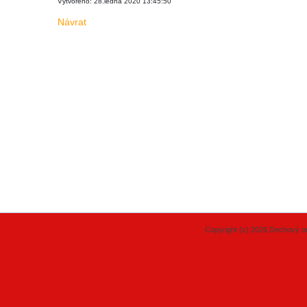
Vytvořeno: 28.ledna 2020 13:45:50
Návrat
Copyright (c) 2026 Dechový or