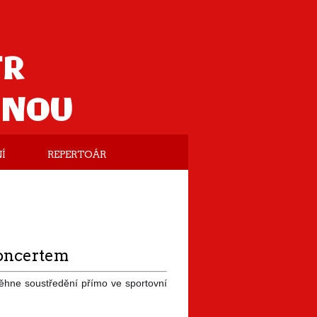
TR
ANOU
Í
REPERTOÁR
 koncertem
ěhne soustředění přímo ve sportovní