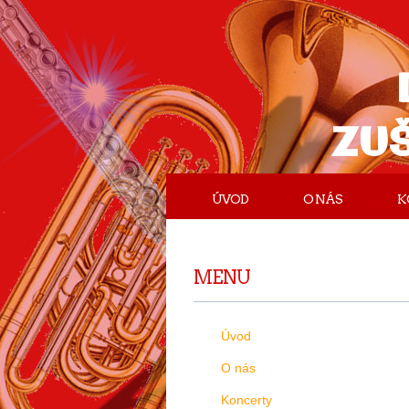
ZU
ÚVOD
O NÁS
K
MENU
Úvod
O nás
Koncerty