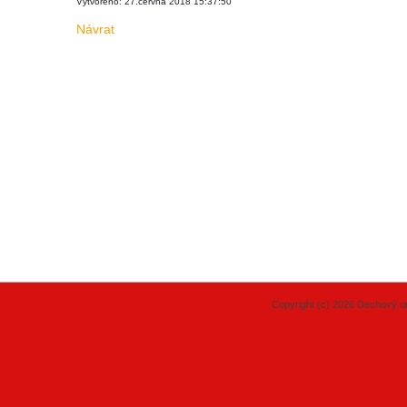
Vytvořeno: 27.června 2018 15:37:50
Návrat
Copyright (c) 2026 Dechový or