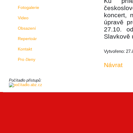
Ku příl
českoslov
Fotogalerie
koncert, 
Video
úpravě pr
Obsazení
27.10. o
Slavkově 
Repertoár
Kontakt
Vytvořeno: 27.
Pro členy
Návrat
Počítadlo přístupů: