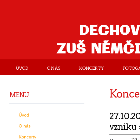
DECHOV
ZUŠ NĚMČ
ÚVOD
O NÁS
KONCERTY
FOTOGA
Konce
MENU
27.10.2
Úvod
vzniku 
O nás
Koncerty